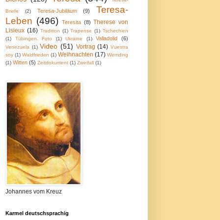
Teresa-
Teresa-Jubiläum
(9)
Briefe
(2)
Leben
(496)
Therese von
Teresita
(8)
Lisieux
(16)
Tradition
(1)
Trapense
(1)
Tschechien
Valladolid
(6)
(1)
Tübingen. Foto
(1)
Ukraine
(1)
Video
(51)
Vortrag
(14)
Venezuela
(1)
Vuestra
Weihnachten
(17)
soy
(1)
Waldfrieden
(1)
Wemding
Witten
(5)
(1)
Zeitdokument
(1)
Zweifall
(1)
Johannes vom Kreuz
Karmel deutschsprachig