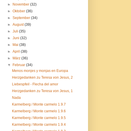
►
November
(32)
►
Oktober
(36)
►
September
(34)
►
August
(39)
►
Juli
(35)
►
Juni
(32)
►
Mai
(38)
►
April
(38)
►
März
(36)
▼
Februar
(34)
Menos monjes y monjas en Europa
Herzgedanken zu Teresa von Jesus, 2
Liebespfeil - Flecha del amor
Herzgedanken zu Teresa von Jesus, 1
Nada
Karmelberg / Monte carmelo 1.9.7
Karmelberg / Monte carmelo 1.9.6
Karmelberg / Monte carmelo 1.9.5
Karmelberg / Monte carmelo 1.9.4