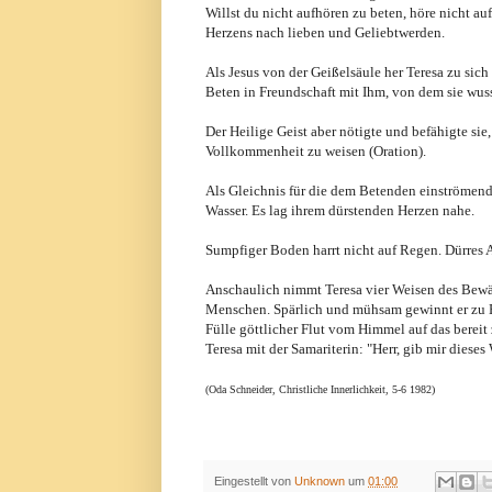
Willst du nicht aufhören zu beten, höre nicht au
Herzens nach lieben und Geliebtwerden.
Als Jesus von der Geißelsäule her Teresa zu sich
Beten in Freundschaft mit Ihm, von dem sie wusste
Der Heilige Geist aber nötigte und befähigte si
Vollkommenheit zu weisen (Oration).
Als Gleichnis für die dem Betenden einströmen
Wasser. Es lag ihrem dürstenden Herzen nahe.
Sumpfiger Boden harrt nicht auf Regen. Dürres 
Anschaulich nimmt Teresa vier Weisen des Bewä
Menschen. Spärlich und mühsam gewinnt er zu Be
Fülle göttlicher Flut vom Himmel auf das berei
Teresa mit der Samariterin: "Herr, gib mir dieses 
(Oda Schneider,
Christliche Innerlichkeit, 5-6 1982)
Eingestellt von
Unknown
um
01:00