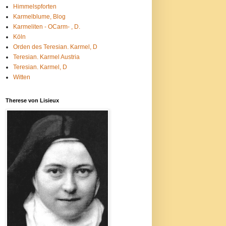
Himmelspforten
Karmelblume, Blog
Karmeliten - OCarm- , D.
Köln
Orden des Teresian. Karmel, D
Teresian. Karmel Austria
Teresian. Karmel, D
Witten
Therese von Lisieux