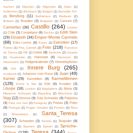
Aachen
(1)
Albanien
(1)
Allgemein
(2)
Asien
(1)
Aufkirchen
(1)
Bärnbach
(1)
Belgien
(1)
Benedikt XVI.
Berufung
(11)
(1)
Bethlehem
(2)
Bierbeek
(2)
Brasilien
(3)
Cancion
(7)
Bolivien
(1)
Bulgarien
(1)
Castillo
(264)
Carmelitas
(36)
Cerreto
Edith Stein
Chile
(3)
Compiègne
(6)
(1)
Dachau
(1)
Empor-Monte Carmelo
(29)
Elisabeth
(34)
(68)
Exerzitien
(17)
Erika Lorenz
(6)
Essen
(2)
Foto
(218)
Fatima
(1)
Flos_Carmeli
(2)
Francisco
Gebet
(8)
de Osona
(1)
GB
(1)
Gedichte
(2)
Guarda
Hainstadt
(6)
(1)
Guatemala
(1)
Hannover
(2)
Heiligenkalender
(7)
Himmelspforten
Hauenstein
(1)
Innere Burg
(265)
(6)
Info
(2)
Juan
(49)
Johannes vom Kreuz
(4)
Innsbruck
(1)
Karmelitinnen
Karmel
(29)
Karmeliten
(8)
(128)
Köln
(6)
Kroatien
(3)
Kirche in Not
(1)
Liturgie
(16)
Maria
(3)
London
(1)
Magdalena
(2)
Marianne Schlosser
(1)
Mayerling
(2)
Mönchtum
(1)
Nigg
(12)
Novene
(9)
Oda Schneider
(9)
Palästina
(4)
Poetas
(3)
Polen
Para vos naci
(2)
Paraguay
(2)
(8)
Portugal
(2)
Prager Jesulein
(1)
Preston
(2)
Ritus
Santa_Teresa
(1)
Rosenkranz
(1)
(307)
Schweden
(3)
Skapulier
(8)
Serreto
(1)
Sprüche-
Slowakei
(1)
Spanien
(2)
Speyer
(1)
Teresa
(344)
Dichos
(128)
Teresa-