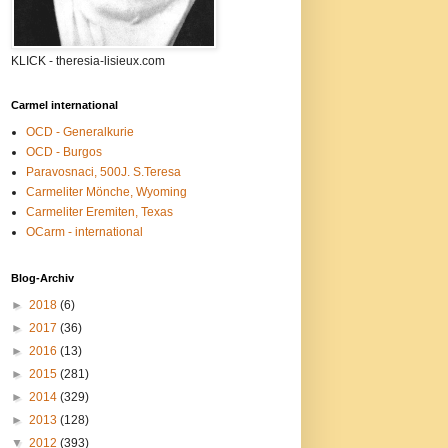
KLICK - theresia-lisieux.com
Carmel international
OCD - Generalkurie
OCD - Burgos
Paravosnaci, 500J. S.Teresa
Carmeliter Mönche, Wyoming
Carmeliter Eremiten, Texas
OCarm - international
Blog-Archiv
►
2018
(6)
►
2017
(36)
►
2016
(13)
►
2015
(281)
►
2014
(329)
►
2013
(128)
▼
2012
(393)