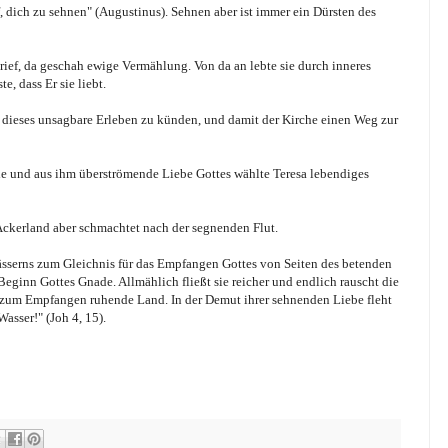
f, dich zu sehnen" (Augustinus). Sehnen aber ist immer ein Dürsten des
 rief, da geschah ewige Vermählung. Von da an lebte sie durch inneres
, dass Er sie liebt.
e, dieses unsagbare Erleben zu künden, und damit der Kirche einen Weg zur
de und aus ihm überströmende Liebe Gottes wählte Teresa lebendiges
Ackerland aber schmachtet nach der segnenden Flut.
sserns zum Gleichnis für das Empfangen Gottes von Seiten des betenden
ginn Gottes Gnade. Allmählich fließt sie reicher und endlich rauscht die
t zum Empfangen ruhende Land. In der Demut ihrer sehnenden Liebe fleht
Wasser!" (Joh 4, 15).